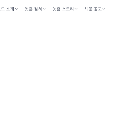
드 소개
앳홈 컬쳐
앳홈 스토리
채용 공고